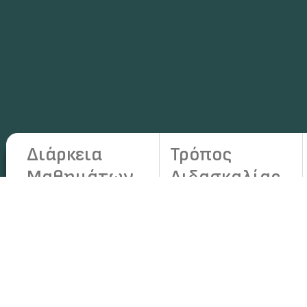
Διάρκεια
Τρόπος
Mαθημάτων
Διδασκαλίας
20 Ενότητες
100% Online
28 ώρες Διδασκαλίας
12 Assessments
7 Βίντεο (30min)