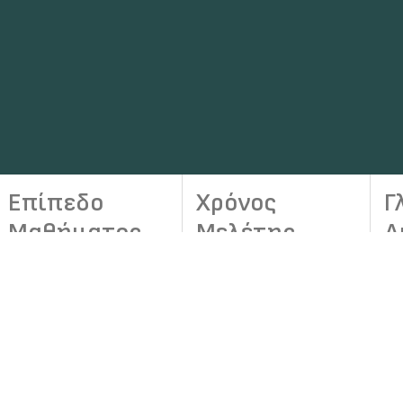
Επίπεδο
Χρόνος
Γ
Μαθήματος
Μελέτης
Δ
Προχωρημένο
4-6 ώρες ανά
Ελ
Μάθημα
βδομάδα
Ευελιξία μάθησης