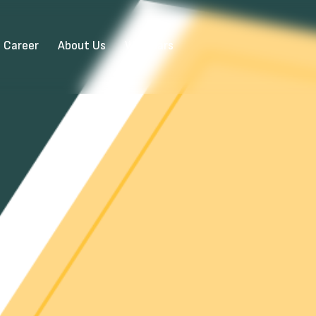
Career
About Us
Webinars