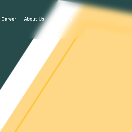
Career
About Us
Webinars